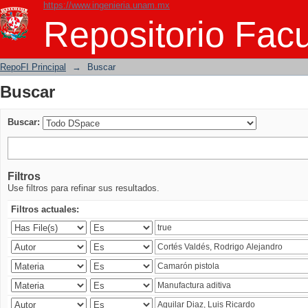
https://www.ingenieria.unam.mx
Buscar
Repositorio Facu
RepoFI Principal
→
Buscar
Buscar
Buscar:
Filtros
Use filtros para refinar sus resultados.
Filtros actuales: