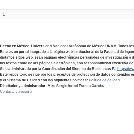
1
Hecho en México. Universidad Nacional Autónoma de México UNAM. Todos lo
Este es un portal integrado a la página web institucional de la Facultad de Ing
distintos sitios web, sean páginas electrónicas personales de investigación o de
los textos como de las páginas electrónicas, son responsabilidad exclusiva de 
Sitio administrado por la Coordinación del Sistema de Bibliotecas F.I.
https://w
Este repositorio se rige por los preceptos de protección de datos contenidos e
y el Sistema de Calidad con las siguientes políticas:
Política de calidad
Diseñador y administrador: Mtro Sergio Israel Franco García.
Contacto y asesoría