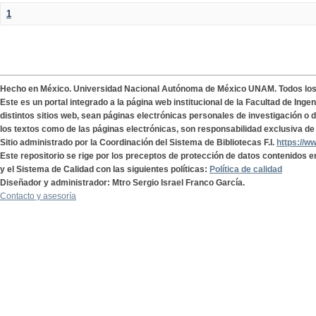
1
Hecho en México. Universidad Nacional Autónoma de México UNAM. Todos lo
Este es un portal integrado a la página web institucional de la Facultad de Ing
distintos sitios web, sean páginas electrónicas personales de investigación o de
los textos como de las páginas electrónicas, son responsabilidad exclusiva de 
Sitio administrado por la Coordinación del Sistema de Bibliotecas F.I.
https://w
Este repositorio se rige por los preceptos de protección de datos contenidos e
y el Sistema de Calidad con las siguientes políticas:
Política de calidad
Diseñador y administrador: Mtro Sergio Israel Franco García.
Contacto y asesoría