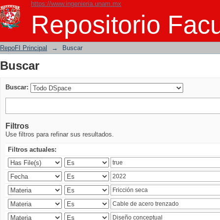
https://www.ingenieria.unam.mx
Buscar
Repositorio Facu
RepoFI Principal
→
Buscar
Buscar
Buscar:
Filtros
Use filtros para refinar sus resultados.
Filtros actuales: