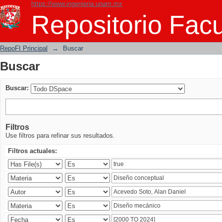
https://www.ingenieria.unam.mx
Buscar
Repositorio Facu
RepoFI Principal
→
Buscar
Buscar
Buscar:
Filtros
Use filtros para refinar sus resultados.
Filtros actuales: