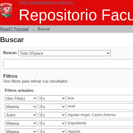
https://www.ingenieria.unam.mx
Buscar
Repositorio Facu
RepoFI Principal
→
Buscar
Buscar
Buscar:
Filtros
Use filtros para refinar sus resultados.
Filtros actuales: