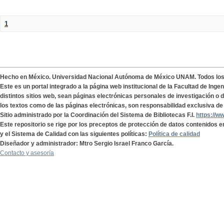
1
Hecho en México. Universidad Nacional Autónoma de México UNAM. Todos lo
Este es un portal integrado a la página web institucional de la Facultad de Ing
distintos sitios web, sean páginas electrónicas personales de investigación o de
los textos como de las páginas electrónicas, son responsabilidad exclusiva de 
Sitio administrado por la Coordinación del Sistema de Bibliotecas F.I.
https://w
Este repositorio se rige por los preceptos de protección de datos contenidos e
y el Sistema de Calidad con las siguientes políticas:
Política de calidad
Diseñador y administrador: Mtro Sergio Israel Franco García.
Contacto y asesoría