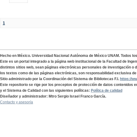
1
Hecho en México. Universidad Nacional Autónoma de México UNAM. Todos lo
Este es un portal integrado a la página web institucional de la Facultad de Ing
distintos sitios web, sean páginas electrónicas personales de investigación o de
los textos como de las páginas electrónicas, son responsabilidad exclusiva de 
Sitio administrado por la Coordinación del Sistema de Bibliotecas F.I.
https://w
Este repositorio se rige por los preceptos de protección de datos contenidos e
y el Sistema de Calidad con las siguientes políticas:
Política de calidad
Diseñador y administrador: Mtro Sergio Israel Franco García.
Contacto y asesoría