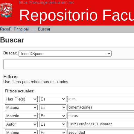
https://www.ingenieria.unam.mx
Buscar
Repositorio Facu
RepoFI Principal
→
Buscar
Buscar
Buscar:
Filtros
Use filtros para refinar sus resultados.
Filtros actuales: