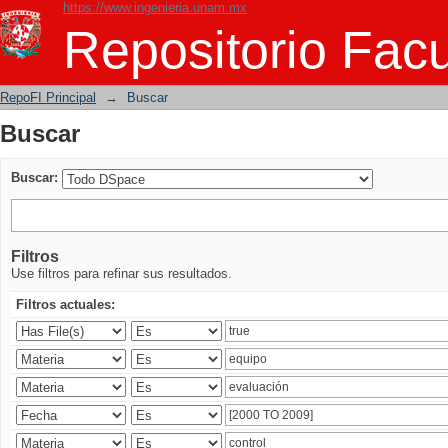
https://www.ingenieria.unam.mx
Buscar
Repositorio Facu
RepoFI Principal
→
Buscar
Buscar
Buscar:
Filtros
Use filtros para refinar sus resultados.
Filtros actuales: