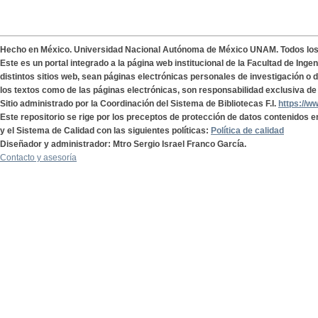
Hecho en México. Universidad Nacional Autónoma de México UNAM. Todos lo
Este es un portal integrado a la página web institucional de la Facultad de Ing
distintos sitios web, sean páginas electrónicas personales de investigación o de
los textos como de las páginas electrónicas, son responsabilidad exclusiva de 
Sitio administrado por la Coordinación del Sistema de Bibliotecas F.I.
https://w
Este repositorio se rige por los preceptos de protección de datos contenidos e
y el Sistema de Calidad con las siguientes políticas:
Política de calidad
Diseñador y administrador: Mtro Sergio Israel Franco García.
Contacto y asesoría