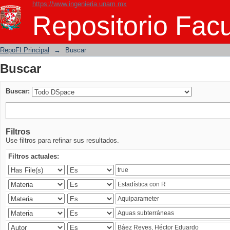
https://www.ingenieria.unam.mx
Buscar
Repositorio Facu
RepoFI Principal
→
Buscar
Buscar
Buscar:
Filtros
Use filtros para refinar sus resultados.
Filtros actuales: