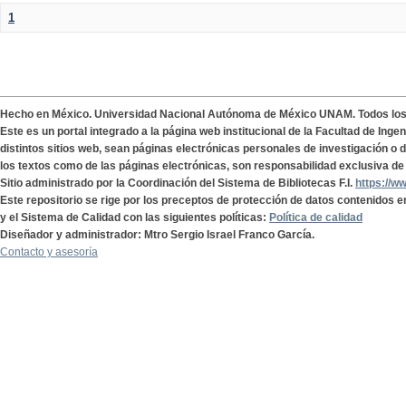
1
Hecho en México. Universidad Nacional Autónoma de México UNAM. Todos lo
Este es un portal integrado a la página web institucional de la Facultad de Ing
distintos sitios web, sean páginas electrónicas personales de investigación o de
los textos como de las páginas electrónicas, son responsabilidad exclusiva de 
Sitio administrado por la Coordinación del Sistema de Bibliotecas F.I.
https://w
Este repositorio se rige por los preceptos de protección de datos contenidos e
y el Sistema de Calidad con las siguientes políticas:
Política de calidad
Diseñador y administrador: Mtro Sergio Israel Franco García.
Contacto y asesoría