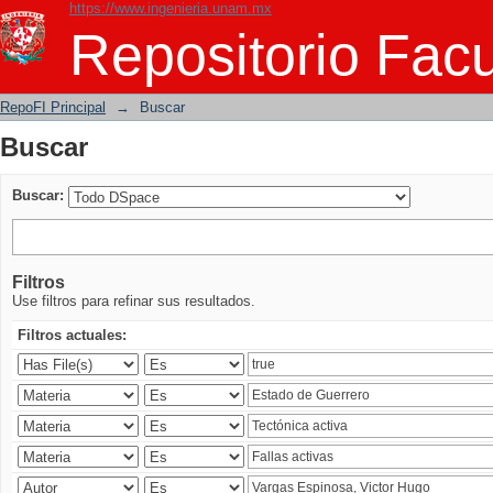
https://www.ingenieria.unam.mx
Buscar
Repositorio Facu
RepoFI Principal
→
Buscar
Buscar
Buscar:
Filtros
Use filtros para refinar sus resultados.
Filtros actuales: