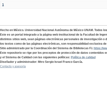
1
Hecho en México. Universidad Nacional Autónoma de México UNAM. Todos lo
Este es un portal integrado a la página web institucional de la Facultad de Ing
distintos sitios web, sean páginas electrónicas personales de investigación o de
los textos como de las páginas electrónicas, son responsabilidad exclusiva de 
Sitio administrado por la Coordinación del Sistema de Bibliotecas F.I.
https://w
Este repositorio se rige por los preceptos de protección de datos contenidos e
y el Sistema de Calidad con las siguientes políticas:
Política de calidad
Diseñador y administrador: Mtro Sergio Israel Franco García.
Contacto y asesoría