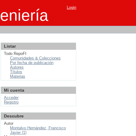
Login
eniería
Listar
Todo RepoFI
Comunidades & Colecciones
Por fecha de publicación
Autores
Títulos
Materias
Mi cuenta
Acceder
Registro
Descubre
Autor
Montalvo Hernández, Francisco
Javier (1)