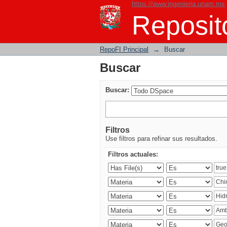
https://www.ingenieria.unam.mx
Buscar
Reposito
RepoFI Principal
→
Buscar
Buscar
Buscar:
Filtros
Use filtros para refinar sus resultados.
Filtros actuales: