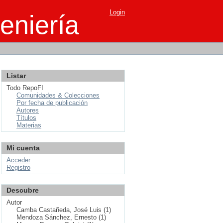
Login
eniería
Listar
Todo RepoFI
Comunidades & Colecciones
Por fecha de publicación
Autores
Títulos
Materias
Mi cuenta
Acceder
Registro
Descubre
Autor
Camba Castañeda, José Luis (1)
Mendoza Sánchez, Ernesto (1)