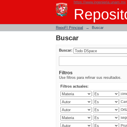
https://www.ingenieria.unam.mx
Buscar
Reposito
RepoFI Principal
→
Buscar
Buscar
Buscar:
Filtros
Use filtros para refinar sus resultados.
Filtros actuales: