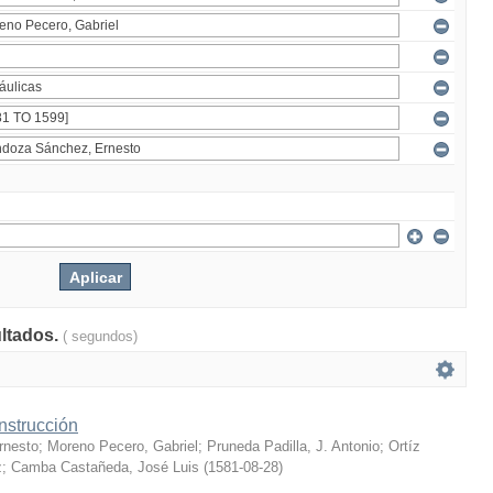
ultados.
( segundos)
nstrucción
rnesto
;
Moreno Pecero, Gabriel
;
Pruneda Padilla, J. Antonio
;
Ortíz
z
;
Camba Castañeda, José Luis
(
1581-08-28
)