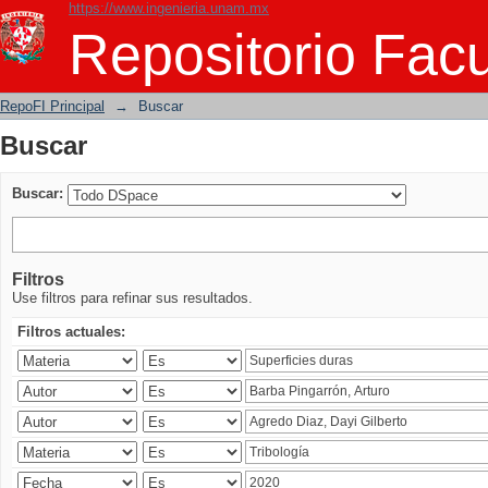
https://www.ingenieria.unam.mx
Buscar
Repositorio Facu
RepoFI Principal
→
Buscar
Buscar
Buscar:
Filtros
Use filtros para refinar sus resultados.
Filtros actuales: