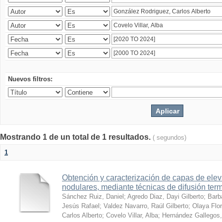
Nuevos filtros:
Mostrando 1 de un total de 1 resultados.
( segundos)
1
Obtención y caracterización de capas de ele
nodulares, mediante técnicas de difusión ter
Sánchez Ruiz, Daniel
;
Agredo Diaz, Dayi Gilberto
;
Barb
Jesús Rafael
;
Valdez Navarro, Raúl Gilberto
;
Olaya Flor
Carlos Alberto
;
Covelo Villar, Alba
;
Hernández Gallegos,