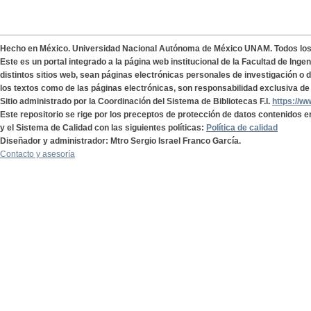
Hecho en México. Universidad Nacional Autónoma de México UNAM. Todos lo
Este es un portal integrado a la página web institucional de la Facultad de Ing
distintos sitios web, sean páginas electrónicas personales de investigación o de
los textos como de las páginas electrónicas, son responsabilidad exclusiva de 
Sitio administrado por la Coordinación del Sistema de Bibliotecas F.I.
https://w
Este repositorio se rige por los preceptos de protección de datos contenidos e
y el Sistema de Calidad con las siguientes políticas:
Política de calidad
Diseñador y administrador: Mtro Sergio Israel Franco García.
Contacto y asesoría