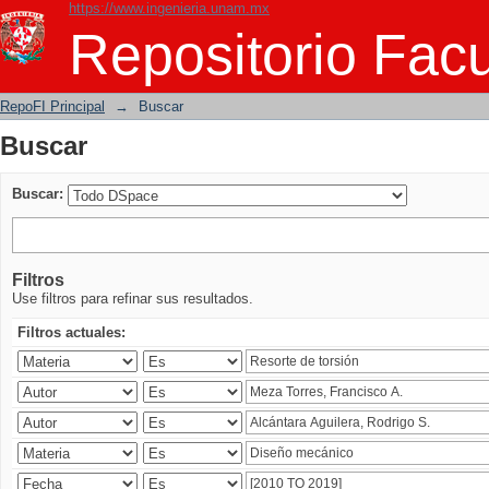
https://www.ingenieria.unam.mx
Buscar
Repositorio Facu
RepoFI Principal
→
Buscar
Buscar
Buscar:
Filtros
Use filtros para refinar sus resultados.
Filtros actuales: