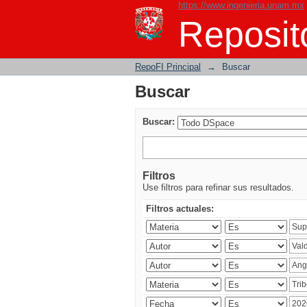
https://www.ingenieria.unam.mx
Buscar
Reposito
RepoFI Principal
→
Buscar
Buscar
Buscar:
Filtros
Use filtros para refinar sus resultados.
Filtros actuales: