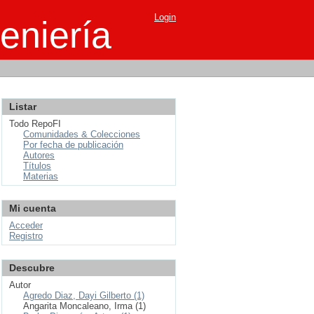
Login
eniería
Listar
Todo RepoFI
Comunidades & Colecciones
Por fecha de publicación
Autores
Títulos
Materias
Mi cuenta
Acceder
Registro
Descubre
Autor
Agredo Diaz, Dayi Gilberto (1)
Angarita Moncaleano, Irma (1)