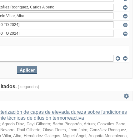
ultados.
( segundos)
terización de capas de elevada dureza sobre fundiciones
te técnicas de difusión termorreactiva
;
Agredo Diaz, Dayi Gilberto
;
Barba Pingarrón, Arturo
;
Gonzáles Parra,
Navarro, Raúl Gilberto
;
Olaya Flores, Jhon Jairo
;
González Rodriguez,
 Villar, Alba
;
Hernández Gallegos, Miguel Ángel
;
Angarita Moncaleano,