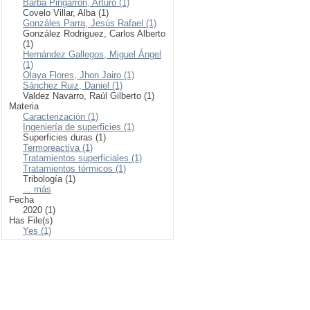
Barba Pingarrón, Arturo (1)
Covelo Villar, Alba (1)
Gonzáles Parra, Jesús Rafael (1)
González Rodriguez, Carlos Alberto
(1)
Hernández Gallegos, Miguel Ángel
(1)
Olaya Flores, Jhon Jairo (1)
Sánchez Ruiz, Daniel (1)
Valdez Navarro, Raúl Gilberto (1)
Materia
Caracterización (1)
Ingeniería de superficies (1)
Superficies duras (1)
Termoreactiva (1)
Tratamientos superficiales (1)
Tratamientos térmicos (1)
Tribología (1)
... más
Fecha
2020 (1)
Has File(s)
Yes (1)