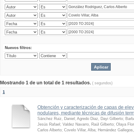
Nuevos filtros:
Mostrando 1 de un total de 1 resultados.
( segundos)
1
Obtención y caracterización de capas de ele
nodulares, mediante técnicas de difusión ter
Sánchez Ruiz, Daniel
;
Agredo Diaz, Dayi Gilberto
;
Barb
Jesús Rafael
;
Valdez Navarro, Raúl Gilberto
;
Olaya Flor
Carlos Alberto
;
Covelo Villar, Alba
;
Hernández Gallegos,