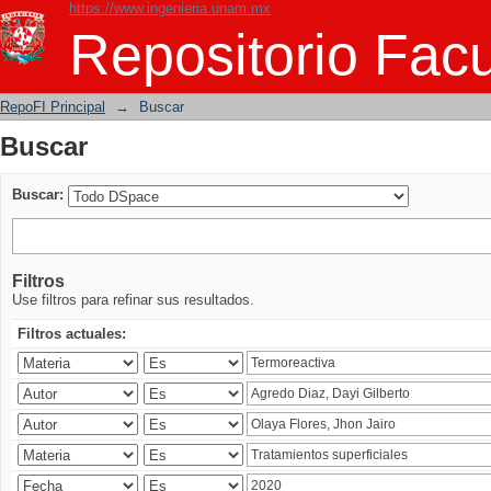
https://www.ingenieria.unam.mx
Buscar
Repositorio Facu
RepoFI Principal
→
Buscar
Buscar
Buscar:
Filtros
Use filtros para refinar sus resultados.
Filtros actuales: