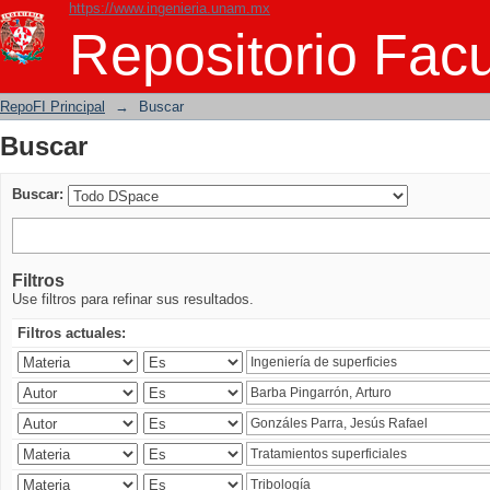
https://www.ingenieria.unam.mx
Buscar
Repositorio Facu
RepoFI Principal
→
Buscar
Buscar
Buscar:
Filtros
Use filtros para refinar sus resultados.
Filtros actuales: