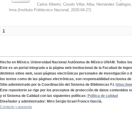
Carlos Alberto
;
Covelo Villar, Alba
;
Hernández Gallegos,
Irma
(
Instituto Politécnico Nacional
,
2020-04-27
)
1
Hecho en México. Universidad Nacional Autónoma de México UNAM. Todos lo
Este es un portal integrado a la página web institucional de la Facultad de Ing
distintos sitios web, sean páginas electrónicas personales de investigación o de
los textos como de las páginas electrónicas, son responsabilidad exclusiva de 
Sitio administrado por la Coordinación del Sistema de Bibliotecas F.I.
https://w
Este repositorio se rige por los preceptos de protección de datos contenidos e
y el Sistema de Calidad con las siguientes políticas:
Política de calidad
Diseñador y administrador: Mtro Sergio Israel Franco García.
Contacto y asesoría