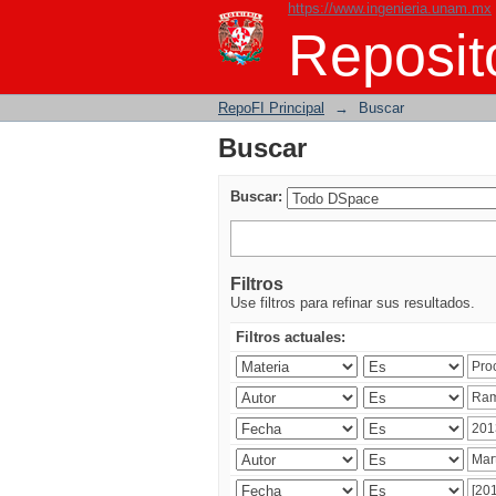
https://www.ingenieria.unam.mx
Buscar
Reposito
RepoFI Principal
→
Buscar
Buscar
Buscar:
Filtros
Use filtros para refinar sus resultados.
Filtros actuales: