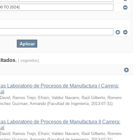
ultados.
( segundos)
as Laboratorio de Procesos de Manufactura I Carrera:
ial
 David
;
Ramos Trejo, Efraín
;
Valdez Navarro, Raúl Gilberto
;
Romero
nchez Guzman, Armando
(
Facultad de Ingeniería
,
2013-07-31
)
as Laboratorio de Procesos de Manufactura II Carrera:
ial
 David
;
Ramos Trejo, Efraín
;
Valdez Navarro, Raúl Gilberto
;
Romero
nchez Guzman, Armando
(
Facultad de Ingeniería
,
2013-07-31
)