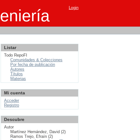
Login
eniería
Listar
Todo RepoFI
Comunidades & Colecciones
Por fecha de publicación
Autores
Títulos
Materias
Mi cuenta
Acceder
Registro
Descubre
Autor
Martínez Hernández, David (2)
Ramos Trejo, Efraín (2)