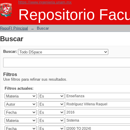
https://www.ingenieria.unam.mx
Buscar
Repositorio Facu
RepoFI Principal
→
Buscar
Buscar
Buscar:
Filtros
Use filtros para refinar sus resultados.
Filtros actuales: