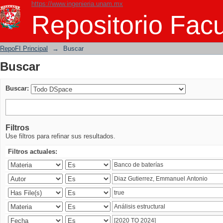
https://www.ingenieria.unam.mx
Buscar
Repositorio Facu
RepoFI Principal
→
Buscar
Buscar
Buscar:
Filtros
Use filtros para refinar sus resultados.
Filtros actuales: