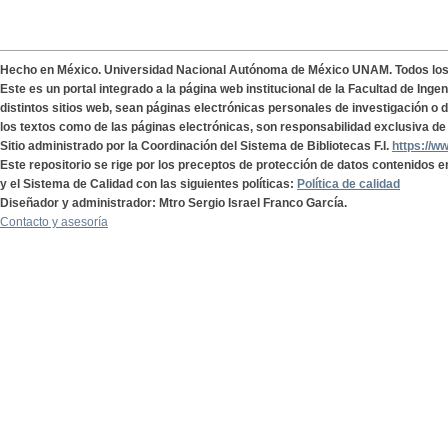
Hecho en México. Universidad Nacional Autónoma de México UNAM. Todos lo
Este es un portal integrado a la página web institucional de la Facultad de Ing
distintos sitios web, sean páginas electrónicas personales de investigación o de
los textos como de las páginas electrónicas, son responsabilidad exclusiva de 
Sitio administrado por la Coordinación del Sistema de Bibliotecas F.I.
https://w
Este repositorio se rige por los preceptos de protección de datos contenidos e
y el Sistema de Calidad con las siguientes políticas:
Política de calidad
Diseñador y administrador: Mtro Sergio Israel Franco García.
Contacto y asesoría