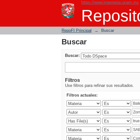
https://www.ingenieria.unam.mx
Buscar
Reposito
RepoFI Principal
→
Buscar
Buscar
Buscar:
Filtros
Use filtros para refinar sus resultados.
Filtros actuales: