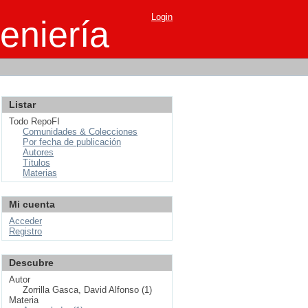
Login
eniería
Listar
Todo RepoFI
Comunidades & Colecciones
Por fecha de publicación
Autores
Títulos
Materias
Mi cuenta
Acceder
Registro
Descubre
Autor
Zorrilla Gasca, David Alfonso (1)
Materia