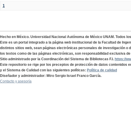
1
Hecho en México. Universidad Nacional Autónoma de México UNAM. Todos lo
Este es un portal integrado a la página web institucional de la Facultad de Ing
distintos sitios web, sean páginas electrónicas personales de investigación o de
los textos como de las páginas electrónicas, son responsabilidad exclusiva de 
Sitio administrado por la Coordinación del Sistema de Bibliotecas F.I.
https://w
Este repositorio se rige por los preceptos de protección de datos contenidos e
y el Sistema de Calidad con las siguientes políticas:
Política de calidad
Diseñador y administrador: Mtro Sergio Israel Franco García.
Contacto y asesoría