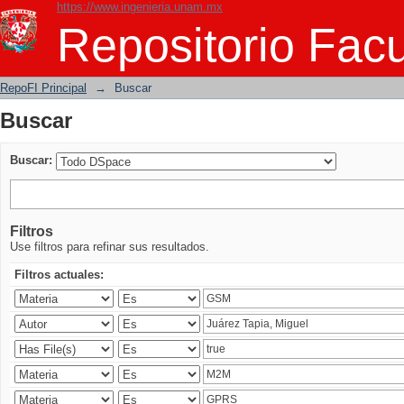
https://www.ingenieria.unam.mx
Buscar
Repositorio Facu
RepoFI Principal
→
Buscar
Buscar
Buscar:
Filtros
Use filtros para refinar sus resultados.
Filtros actuales: