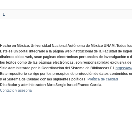
1
Hecho en México. Universidad Nacional Autónoma de México UNAM. Todos lo
Este es un portal integrado a la página web institucional de la Facultad de Ing
distintos sitios web, sean páginas electrónicas personales de investigación o de
los textos como de las páginas electrónicas, son responsabilidad exclusiva de 
Sitio administrado por la Coordinación del Sistema de Bibliotecas F.I.
https://w
Este repositorio se rige por los preceptos de protección de datos contenidos e
y el Sistema de Calidad con las siguientes políticas:
Política de calidad
Diseñador y administrador: Mtro Sergio Israel Franco García.
Contacto y asesoría