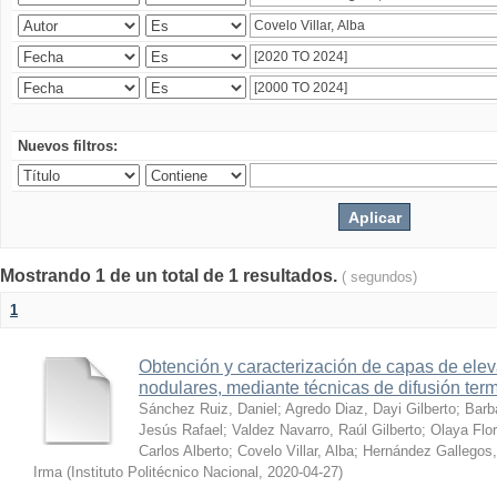
Nuevos filtros:
Mostrando 1 de un total de 1 resultados.
( segundos)
1
Obtención y caracterización de capas de ele
nodulares, mediante técnicas de difusión ter
Sánchez Ruiz, Daniel
;
Agredo Diaz, Dayi Gilberto
;
Barb
Jesús Rafael
;
Valdez Navarro, Raúl Gilberto
;
Olaya Flor
Carlos Alberto
;
Covelo Villar, Alba
;
Hernández Gallegos,
Irma
(
Instituto Politécnico Nacional
,
2020-04-27
)