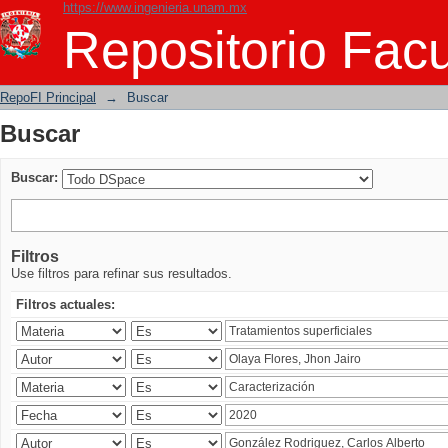
https://www.ingenieria.unam.mx
Buscar
Repositorio Facu
RepoFI Principal
→
Buscar
Buscar
Buscar:
Filtros
Use filtros para refinar sus resultados.
Filtros actuales: