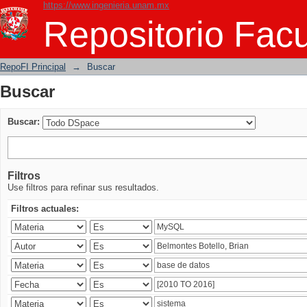
https://www.ingenieria.unam.mx
Buscar
Repositorio Facu
RepoFI Principal
→
Buscar
Buscar
Buscar:
Filtros
Use filtros para refinar sus resultados.
Filtros actuales: