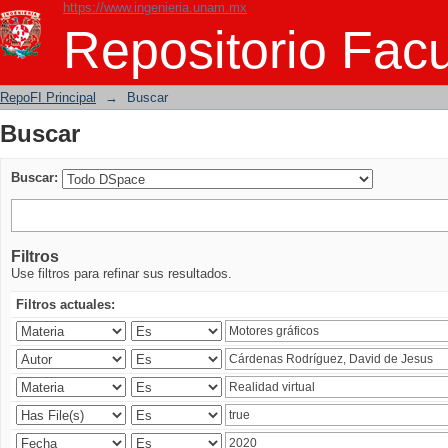
https://www.ingenieria.unam.mx
Buscar
Repositorio Facu
RepoFI Principal
→
Buscar
Buscar
Buscar:
Filtros
Use filtros para refinar sus resultados.
Filtros actuales: