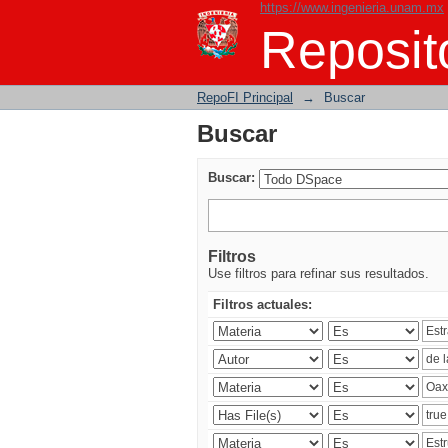
https://www.ingenieria.unam.mx
Buscar
Reposito
RepoFI Principal
→
Buscar
Buscar
Buscar:
Filtros
Use filtros para refinar sus resultados.
Filtros actuales: