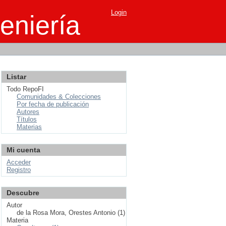
Login
eniería
Listar
Todo RepoFI
Comunidades & Colecciones
Por fecha de publicación
Autores
Títulos
Materias
Mi cuenta
Acceder
Registro
Descubre
Autor
de la Rosa Mora, Orestes Antonio (1)
Materia