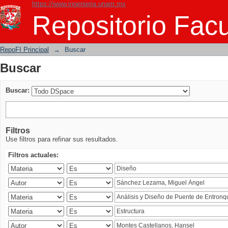
https://www.ingenieria.unam.mx
Buscar
Repositorio Facu
RepoFI Principal
→
Buscar
Buscar
Buscar:
Filtros
Use filtros para refinar sus resultados.
Filtros actuales: