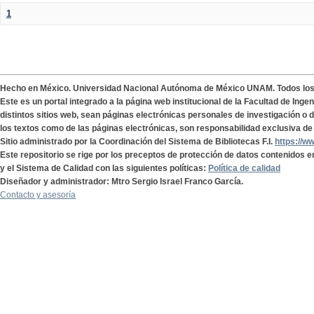
1
Hecho en México. Universidad Nacional Autónoma de México UNAM. Todos lo
Este es un portal integrado a la página web institucional de la Facultad de Ing
distintos sitios web, sean páginas electrónicas personales de investigación o de
los textos como de las páginas electrónicas, son responsabilidad exclusiva de 
Sitio administrado por la Coordinación del Sistema de Bibliotecas F.I.
https://w
Este repositorio se rige por los preceptos de protección de datos contenidos e
y el Sistema de Calidad con las siguientes políticas:
Política de calidad
Diseñador y administrador: Mtro Sergio Israel Franco García.
Contacto y asesoría