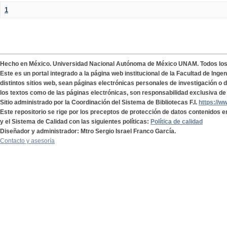
1
Hecho en México. Universidad Nacional Autónoma de México UNAM. Todos lo
Este es un portal integrado a la página web institucional de la Facultad de Ing
distintos sitios web, sean páginas electrónicas personales de investigación o de
los textos como de las páginas electrónicas, son responsabilidad exclusiva de 
Sitio administrado por la Coordinación del Sistema de Bibliotecas F.I.
https://w
Este repositorio se rige por los preceptos de protección de datos contenidos e
y el Sistema de Calidad con las siguientes políticas:
Política de calidad
Diseñador y administrador: Mtro Sergio Israel Franco García.
Contacto y asesoría