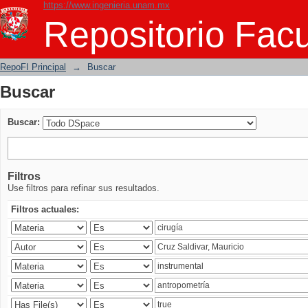
https://www.ingenieria.unam.mx
Buscar
Repositorio Facu
RepoFI Principal
→
Buscar
Buscar
Buscar:
Filtros
Use filtros para refinar sus resultados.
Filtros actuales: