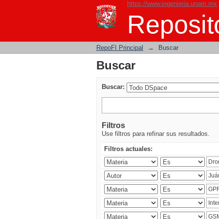
https://www.ingenieria.unam.mx
Buscar
Reposito
RepoFI Principal
→
Buscar
Buscar
Buscar:
Filtros
Use filtros para refinar sus resultados.
Filtros actuales: