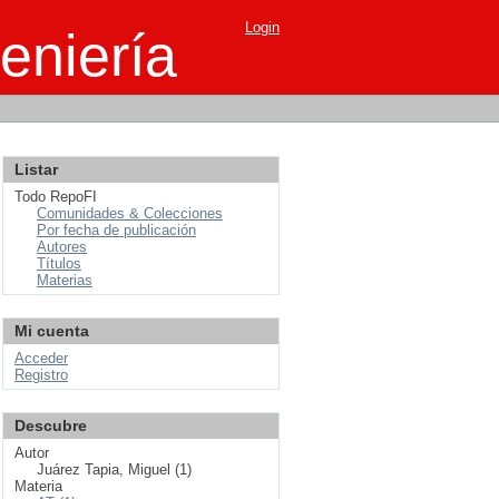
Login
eniería
Listar
Todo RepoFI
Comunidades & Colecciones
Por fecha de publicación
Autores
Títulos
Materias
Mi cuenta
Acceder
Registro
Descubre
Autor
Juárez Tapia, Miguel (1)
Materia