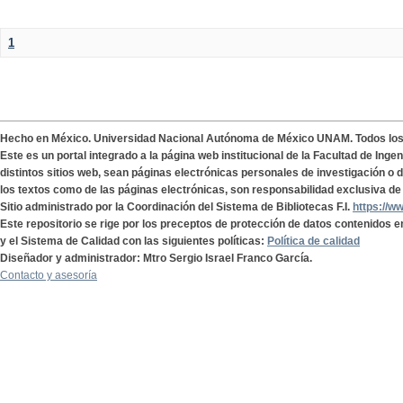
1
Hecho en México. Universidad Nacional Autónoma de México UNAM. Todos lo
Este es un portal integrado a la página web institucional de la Facultad de Ing
distintos sitios web, sean páginas electrónicas personales de investigación o de
los textos como de las páginas electrónicas, son responsabilidad exclusiva de 
Sitio administrado por la Coordinación del Sistema de Bibliotecas F.I.
https://w
Este repositorio se rige por los preceptos de protección de datos contenidos e
y el Sistema de Calidad con las siguientes políticas:
Política de calidad
Diseñador y administrador: Mtro Sergio Israel Franco García.
Contacto y asesoría