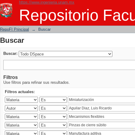
https://www.ingenieria.unam.mx
Buscar
Repositorio Facu
RepoFI Principal
→
Buscar
Buscar
Buscar:
Filtros
Use filtros para refinar sus resultados.
Filtros actuales: