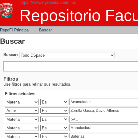
https://www.ingenieria.unam.mx
Buscar
Repositorio Facu
RepoFI Principal
→
Buscar
Buscar
Buscar:
Filtros
Use filtros para refinar sus resultados.
Filtros actuales: