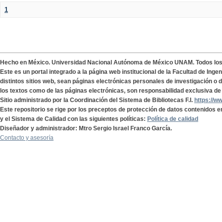
1
Hecho en México. Universidad Nacional Autónoma de México UNAM. Todos lo
Este es un portal integrado a la página web institucional de la Facultad de Ing
distintos sitios web, sean páginas electrónicas personales de investigación o de
los textos como de las páginas electrónicas, son responsabilidad exclusiva de 
Sitio administrado por la Coordinación del Sistema de Bibliotecas F.I.
https://w
Este repositorio se rige por los preceptos de protección de datos contenidos e
y el Sistema de Calidad con las siguientes políticas:
Política de calidad
Diseñador y administrador: Mtro Sergio Israel Franco García.
Contacto y asesoría