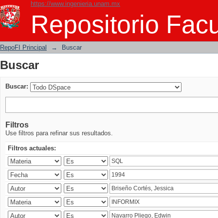
https://www.ingenieria.unam.mx
Buscar
Repositorio Facu
RepoFI Principal
→
Buscar
Buscar
Buscar:
Filtros
Use filtros para refinar sus resultados.
Filtros actuales: