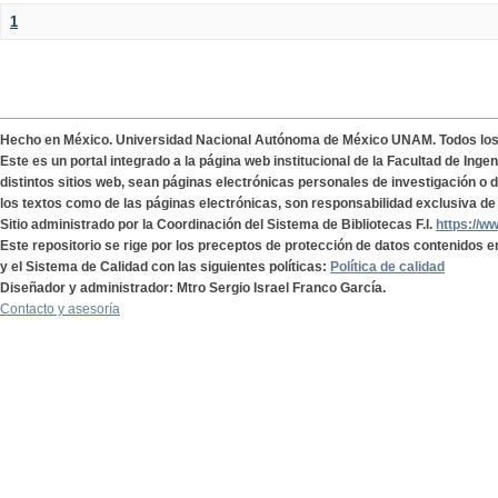
1
Hecho en México. Universidad Nacional Autónoma de México UNAM. Todos lo
Este es un portal integrado a la página web institucional de la Facultad de Ing
distintos sitios web, sean páginas electrónicas personales de investigación o de
los textos como de las páginas electrónicas, son responsabilidad exclusiva de 
Sitio administrado por la Coordinación del Sistema de Bibliotecas F.I.
https://w
Este repositorio se rige por los preceptos de protección de datos contenidos e
y el Sistema de Calidad con las siguientes políticas:
Política de calidad
Diseñador y administrador: Mtro Sergio Israel Franco García.
Contacto y asesoría