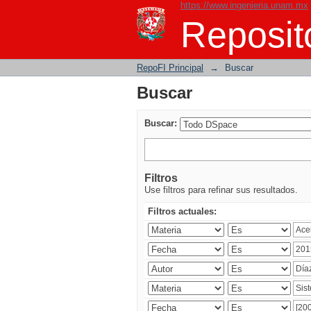
https://www.ingenieria.unam.mx
Buscar
Reposito
RepoFI Principal
→
Buscar
Buscar
Buscar:
Filtros
Use filtros para refinar sus resultados.
Filtros actuales: