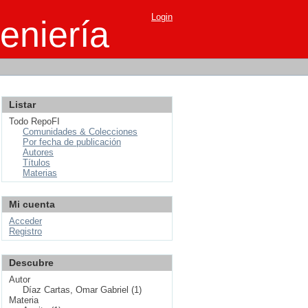
Login
eniería
Listar
Todo RepoFI
Comunidades & Colecciones
Por fecha de publicación
Autores
Títulos
Materias
Mi cuenta
Acceder
Registro
Descubre
Autor
Díaz Cartas, Omar Gabriel (1)
Materia