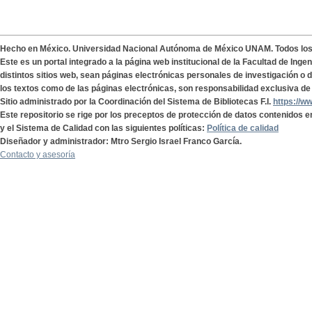
Hecho en México. Universidad Nacional Autónoma de México UNAM. Todos lo
Este es un portal integrado a la página web institucional de la Facultad de Ing
distintos sitios web, sean páginas electrónicas personales de investigación o de
los textos como de las páginas electrónicas, son responsabilidad exclusiva de 
Sitio administrado por la Coordinación del Sistema de Bibliotecas F.I.
https://w
Este repositorio se rige por los preceptos de protección de datos contenidos e
y el Sistema de Calidad con las siguientes políticas:
Política de calidad
Diseñador y administrador: Mtro Sergio Israel Franco García.
Contacto y asesoría