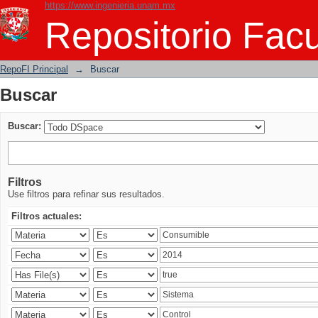
https://www.ingenieria.unam.mx
Buscar
Repositorio Facu
RepoFI Principal
→
Buscar
Buscar
Buscar:
Filtros
Use filtros para refinar sus resultados.
Filtros actuales: