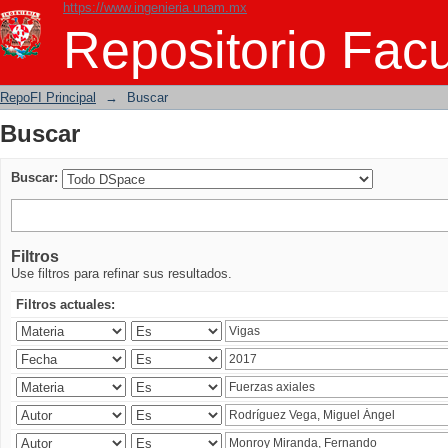
https://www.ingenieria.unam.mx
Buscar
Repositorio Facu
RepoFI Principal
→
Buscar
Buscar
Buscar:
Filtros
Use filtros para refinar sus resultados.
Filtros actuales: