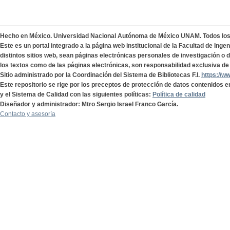
Hecho en México. Universidad Nacional Autónoma de México UNAM. Todos lo
Este es un portal integrado a la página web institucional de la Facultad de Ing
distintos sitios web, sean páginas electrónicas personales de investigación o de
los textos como de las páginas electrónicas, son responsabilidad exclusiva de 
Sitio administrado por la Coordinación del Sistema de Bibliotecas F.I.
https://w
Este repositorio se rige por los preceptos de protección de datos contenidos e
y el Sistema de Calidad con las siguientes políticas:
Política de calidad
Diseñador y administrador: Mtro Sergio Israel Franco García.
Contacto y asesoría