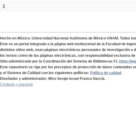
1
Hecho en México. Universidad Nacional Autónoma de México UNAM. Todos lo
Este es un portal integrado a la página web institucional de la Facultad de Ing
distintos sitios web, sean páginas electrónicas personales de investigación o de
los textos como de las páginas electrónicas, son responsabilidad exclusiva de 
Sitio administrado por la Coordinación del Sistema de Bibliotecas F.I.
https://w
Este repositorio se rige por los preceptos de protección de datos contenidos e
y el Sistema de Calidad con las siguientes políticas:
Política de calidad
Diseñador y administrador: Mtro Sergio Israel Franco García.
Contacto y asesoría