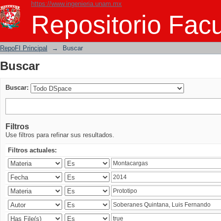
https://www.ingenieria.unam.mx
Buscar
Repositorio Facu
RepoFI Principal
→
Buscar
Buscar
Buscar:
Filtros
Use filtros para refinar sus resultados.
Filtros actuales: