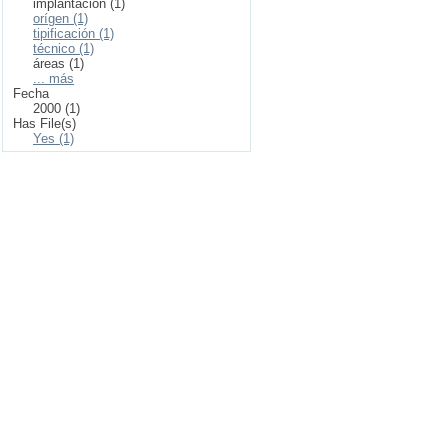
implantación (1)
orígen (1)
tipificación (1)
técnico (1)
áreas (1)
... más
Fecha
2000 (1)
Has File(s)
Yes (1)