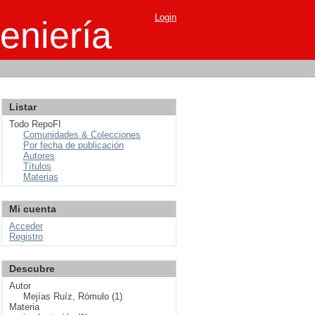
Login
eniería
Listar
Todo RepoFI
Comunidades & Colecciones
Por fecha de publicación
Autores
Títulos
Materias
Mi cuenta
Acceder
Registro
Descubre
Autor
Mejías Ruíz, Rómulo (1)
Materia