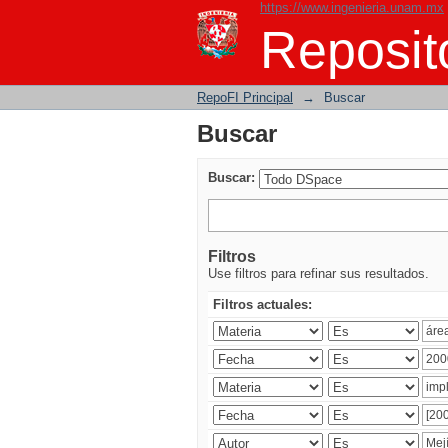
https://www.ingenieria.unam.mx
Buscar
Reposito
RepoFI Principal
→
Buscar
Buscar
Buscar:
Filtros
Use filtros para refinar sus resultados.
Filtros actuales: