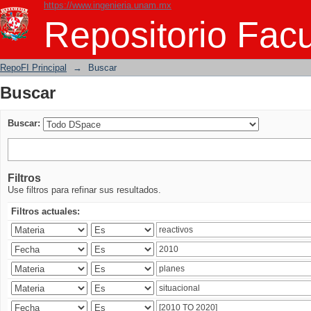
https://www.ingenieria.unam.mx
Buscar
Repositorio Facu
RepoFI Principal
→
Buscar
Buscar
Buscar:
Filtros
Use filtros para refinar sus resultados.
Filtros actuales: