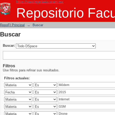
https://www.ingenieria.unam.mx
Buscar
Repositorio Facu
RepoFI Principal
→
Buscar
Buscar
Buscar:
Filtros
Use filtros para refinar sus resultados.
Filtros actuales: