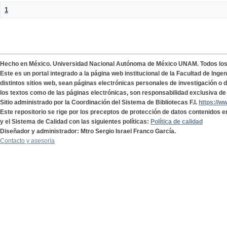
1
Hecho en México. Universidad Nacional Autónoma de México UNAM. Todos lo
Este es un portal integrado a la página web institucional de la Facultad de Ing
distintos sitios web, sean páginas electrónicas personales de investigación o de
los textos como de las páginas electrónicas, son responsabilidad exclusiva de 
Sitio administrado por la Coordinación del Sistema de Bibliotecas F.I.
https://w
Este repositorio se rige por los preceptos de protección de datos contenidos e
y el Sistema de Calidad con las siguientes políticas:
Política de calidad
Diseñador y administrador: Mtro Sergio Israel Franco García.
Contacto y asesoría