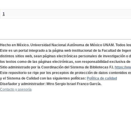
1
Hecho en México. Universidad Nacional Autónoma de México UNAM. Todos lo
Este es un portal integrado a la página web institucional de la Facultad de Ing
distintos sitios web, sean páginas electrónicas personales de investigación o de
los textos como de las páginas electrónicas, son responsabilidad exclusiva de 
Sitio administrado por la Coordinación del Sistema de Bibliotecas F.I.
https://w
Este repositorio se rige por los preceptos de protección de datos contenidos e
y el Sistema de Calidad con las siguientes políticas:
Política de calidad
Diseñador y administrador: Mtro Sergio Israel Franco García.
Contacto y asesoría