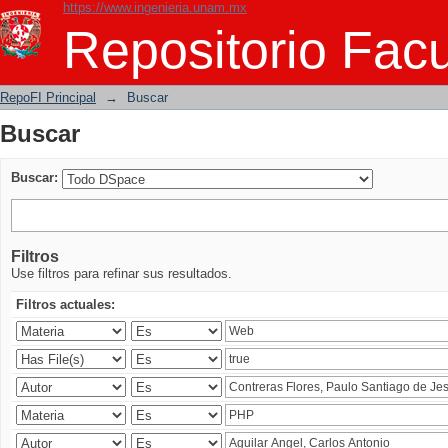
https://www.ingenieria.unam.mx
Buscar
Repositorio Facu
RepoFI Principal
→
Buscar
Buscar
Buscar:
Filtros
Use filtros para refinar sus resultados.
Filtros actuales: