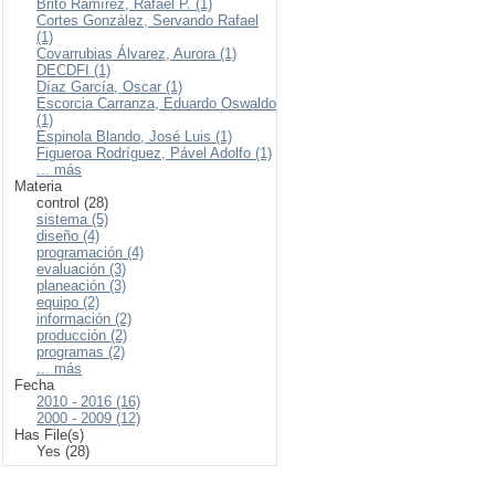
Brito Ramírez, Rafael P. (1)
Cortes González, Servando Rafael
(1)
Covarrubias Álvarez, Aurora (1)
DECDFI (1)
Díaz García, Oscar (1)
Escorcia Carranza, Eduardo Oswaldo
(1)
Espinola Blando, José Luis (1)
Figueroa Rodríguez, Pável Adolfo (1)
... más
Materia
control (28)
sistema (5)
diseño (4)
programación (4)
evaluación (3)
planeación (3)
equipo (2)
información (2)
producción (2)
programas (2)
... más
Fecha
2010 - 2016 (16)
2000 - 2009 (12)
Has File(s)
Yes (28)