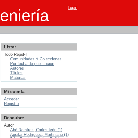
Login
eniería
Listar
Todo RepoFI
Comunidades & Colecciones
Por fecha de publicación
Autores
Títulos
Materias
Mi cuenta
Acceder
Registro
Descubre
Autor
Abá Ramírez, Carlos Iván (1)
Aguilar Rodríguez, Martiniano (1)