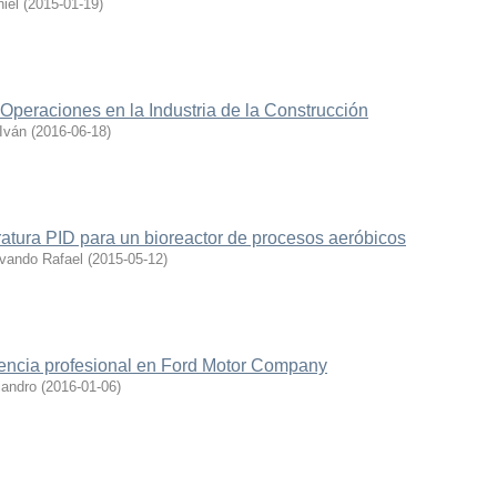
iel
(
2015-01-19
)
peraciones en la Industria de la Construcción
Iván
(
2016-06-18
)
atura PID para un bioreactor de procesos aeróbicos
vando Rafael
(
2015-05-12
)
iencia profesional en Ford Motor Company
jandro
(
2016-01-06
)