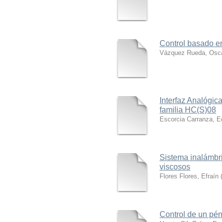
Control basado en
Vázquez Rueda, Osc
Interfaz Analógic
familia HC(S)08
Escorcia Carranza, 
Sistema inalámbri
viscosos
Flores Flores, Efraín
Control de un pén