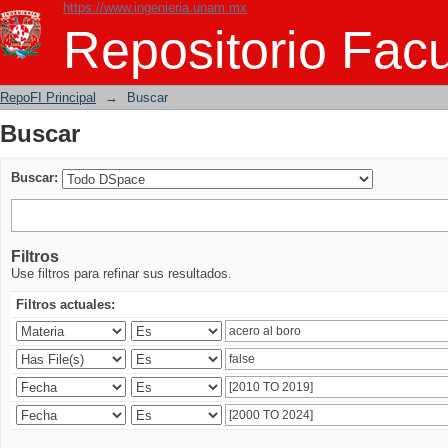
https://www.ingenieria.unam.mx
Buscar
Repositorio Facu
RepoFI Principal
→
Buscar
Buscar
Buscar:
Filtros
Use filtros para refinar sus resultados.
Filtros actuales: