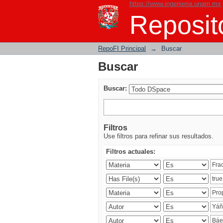
https://www.ingenieria.unam.mx
Buscar
Reposito
RepoFI Principal
→
Buscar
Buscar
Buscar:
Filtros
Use filtros para refinar sus resultados.
Filtros actuales: