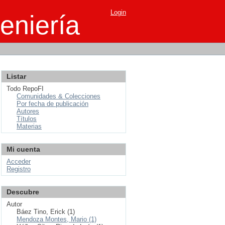
Login
eniería
Listar
Todo RepoFI
Comunidades & Colecciones
Por fecha de publicación
Autores
Títulos
Materias
Mi cuenta
Acceder
Registro
Descubre
Autor
Báez Tino, Erick (1)
Mendoza Montes, Mario (1)