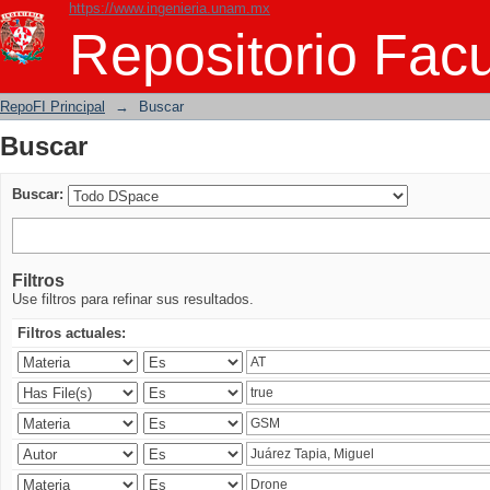
https://www.ingenieria.unam.mx
Buscar
Repositorio Facu
RepoFI Principal
→
Buscar
Buscar
Buscar:
Filtros
Use filtros para refinar sus resultados.
Filtros actuales: