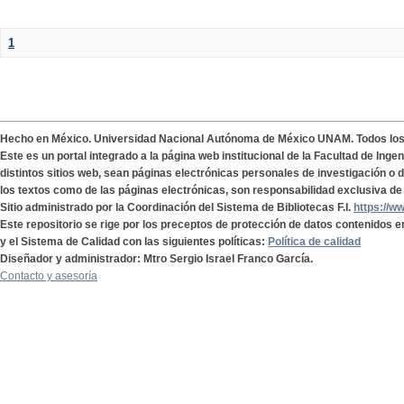
1
Hecho en México. Universidad Nacional Autónoma de México UNAM. Todos lo
Este es un portal integrado a la página web institucional de la Facultad de Ing
distintos sitios web, sean páginas electrónicas personales de investigación o de
los textos como de las páginas electrónicas, son responsabilidad exclusiva de 
Sitio administrado por la Coordinación del Sistema de Bibliotecas F.I.
https://w
Este repositorio se rige por los preceptos de protección de datos contenidos e
y el Sistema de Calidad con las siguientes políticas:
Política de calidad
Diseñador y administrador: Mtro Sergio Israel Franco García.
Contacto y asesoría