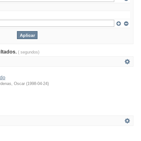
ultados.
( segundos)
do
rdenas, Oscar
(
1998-04-24
)