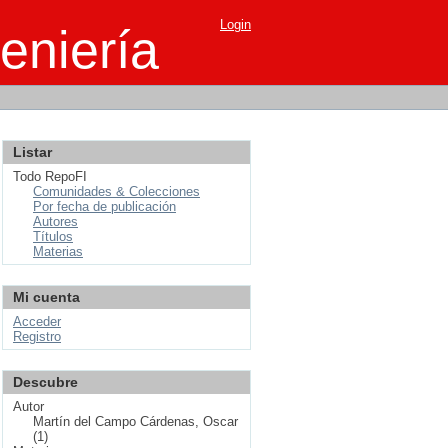
Login
eniería
Listar
Todo RepoFI
Comunidades & Colecciones
Por fecha de publicación
Autores
Títulos
Materias
Mi cuenta
Acceder
Registro
Descubre
Autor
Martín del Campo Cárdenas, Oscar
(1)