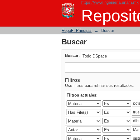
https://www.ingenieria.unam.mx
Buscar
Reposito
RepoFI Principal
→
Buscar
Buscar
Buscar:
Filtros
Use filtros para refinar sus resultados.
Filtros actuales: