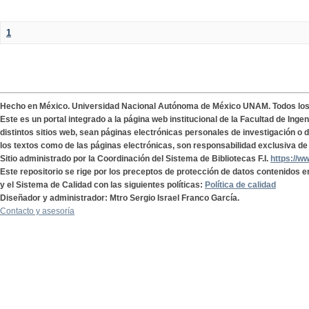
1
Hecho en México. Universidad Nacional Autónoma de México UNAM. Todos lo
Este es un portal integrado a la página web institucional de la Facultad de Ing
distintos sitios web, sean páginas electrónicas personales de investigación o de
los textos como de las páginas electrónicas, son responsabilidad exclusiva de 
Sitio administrado por la Coordinación del Sistema de Bibliotecas F.I.
https://w
Este repositorio se rige por los preceptos de protección de datos contenidos e
y el Sistema de Calidad con las siguientes políticas:
Política de calidad
Diseñador y administrador: Mtro Sergio Israel Franco García.
Contacto y asesoría