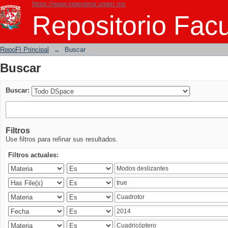
https://www.ingenieria.unam.mx
Buscar
Repositorio Facu
RepoFI Principal
→
Buscar
Buscar
Buscar:
Filtros
Use filtros para refinar sus resultados.
Filtros actuales: