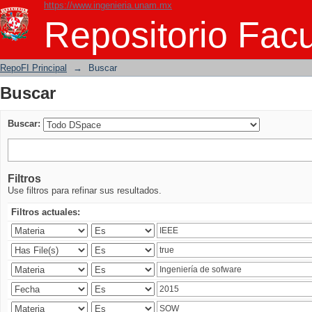
https://www.ingenieria.unam.mx
Buscar
Repositorio Facu
RepoFI Principal
→
Buscar
Buscar
Buscar:
Filtros
Use filtros para refinar sus resultados.
Filtros actuales: