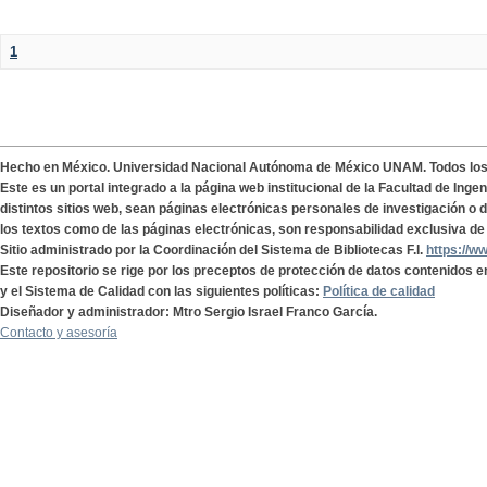
1
Hecho en México. Universidad Nacional Autónoma de México UNAM. Todos lo
Este es un portal integrado a la página web institucional de la Facultad de Ing
distintos sitios web, sean páginas electrónicas personales de investigación o de
los textos como de las páginas electrónicas, son responsabilidad exclusiva de 
Sitio administrado por la Coordinación del Sistema de Bibliotecas F.I.
https://w
Este repositorio se rige por los preceptos de protección de datos contenidos e
y el Sistema de Calidad con las siguientes políticas:
Política de calidad
Diseñador y administrador: Mtro Sergio Israel Franco García.
Contacto y asesoría