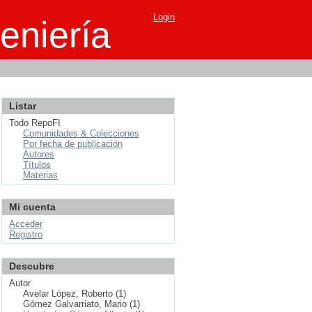
Login
eniería
Listar
Todo RepoFI
Comunidades & Colecciones
Por fecha de publicación
Autores
Títulos
Materias
Mi cuenta
Acceder
Registro
Descubre
Autor
Avelar López, Roberto (1)
Gómez Galvarriato, Mario (1)