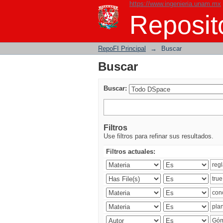
https://www.ingenieria.unam.mx
Buscar
Reposito
RepoFI Principal
→
Buscar
Buscar
Buscar:
Filtros
Use filtros para refinar sus resultados.
Filtros actuales: