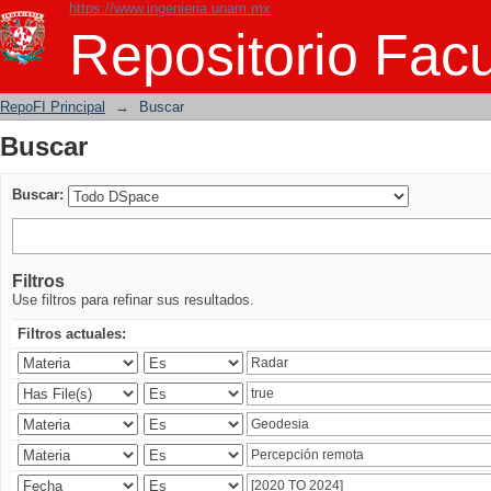
https://www.ingenieria.unam.mx
Buscar
Repositorio Facu
RepoFI Principal
→
Buscar
Buscar
Buscar:
Filtros
Use filtros para refinar sus resultados.
Filtros actuales: