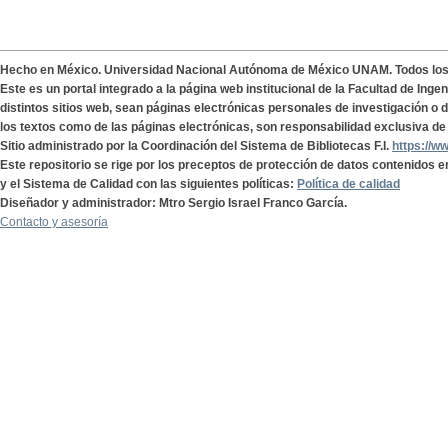
Hecho en México. Universidad Nacional Autónoma de México UNAM. Todos lo
Este es un portal integrado a la página web institucional de la Facultad de Ing
distintos sitios web, sean páginas electrónicas personales de investigación o de
los textos como de las páginas electrónicas, son responsabilidad exclusiva de 
Sitio administrado por la Coordinación del Sistema de Bibliotecas F.I.
https://w
Este repositorio se rige por los preceptos de protección de datos contenidos e
y el Sistema de Calidad con las siguientes políticas:
Política de calidad
Diseñador y administrador: Mtro Sergio Israel Franco García.
Contacto y asesoría