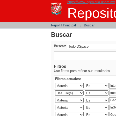
https://www.ingenieria.unam.mx
Buscar
Reposito
RepoFI Principal
→
Buscar
Buscar
Buscar:
Filtros
Use filtros para refinar sus resultados.
Filtros actuales: