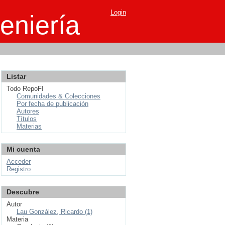
Login
eniería
Listar
Todo RepoFI
Comunidades & Colecciones
Por fecha de publicación
Autores
Títulos
Materias
Mi cuenta
Acceder
Registro
Descubre
Autor
Lau González, Ricardo (1)
Materia