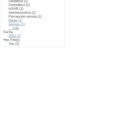
Geodesia (1)
Geomática (1)
InSAR (1)
Interferometría (1)
Percepción remota (1)
Radar (1)
Sismos (1)
... más
Fecha
2023 (1)
Has File(s)
Yes (1)