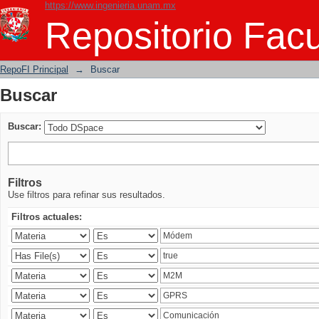
https://www.ingenieria.unam.mx
Buscar
Repositorio Facu
RepoFI Principal
→
Buscar
Buscar
Buscar:
Filtros
Use filtros para refinar sus resultados.
Filtros actuales: