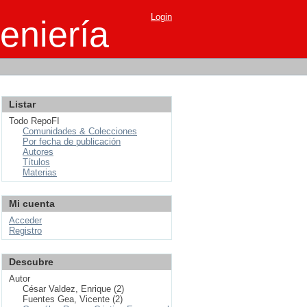
Login
eniería
Listar
Todo RepoFI
Comunidades & Colecciones
Por fecha de publicación
Autores
Títulos
Materias
Mi cuenta
Acceder
Registro
Descubre
Autor
César Valdez, Enrique (2)
Fuentes Gea, Vicente (2)