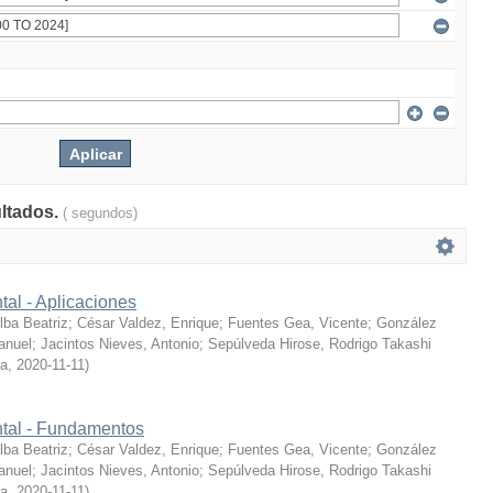
ultados.
( segundos)
tal - Aplicaciones
ba Beatriz
;
César Valdez, Enrique
;
Fuentes Gea, Vicente
;
González
anuel
;
Jacintos Nieves, Antonio
;
Sepúlveda Hirose, Rodrigo Takashi
ía
,
2020-11-11
)
ntal - Fundamentos
ba Beatriz
;
César Valdez, Enrique
;
Fuentes Gea, Vicente
;
González
anuel
;
Jacintos Nieves, Antonio
;
Sepúlveda Hirose, Rodrigo Takashi
ía
,
2020-11-11
)