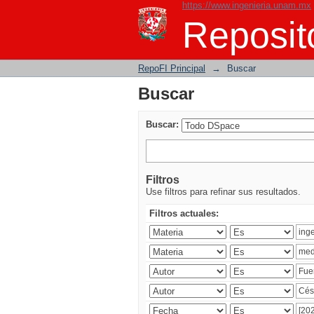
https://www.ingenieria.unam.mx
Buscar
Reposito
RepoFI Principal
→
Buscar
Buscar
Buscar:
Filtros
Use filtros para refinar sus resultados.
Filtros actuales: